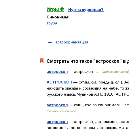
Игры ⚽
Нужна курсовая?
Синонимы
:
труба
астроориентация
Смотреть что такое "астроскоп" в 
астроскоп
— астроскоп …
Орфографический
АСТРОСКОП
— (этим. см. предыд. сл.). 
находить звезды и созвездия на небе, то ж
русского языка. Чудинов А.Н., 1910. АС
астроскоп
— сущ., кол во синонимов: 1 •
Словарь синонимов
астроскоп
— астроскоп, астроскопы, астро
астроскопы, астроскопом, астроскопами, а