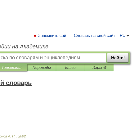
Запомнить сайт
Словарь на свой сайт
RU
едии на Академике
Найти!
Толкования
Переводы
Книги
Игры ⚽
й словарь
онов
А
.
Н
.
.
2002
.