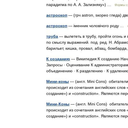
парадигма по А. А. Зализняку») …
Формы с
астроскоп
— (грч astron, ѕкорео гледа) 
астроскоп
— іменник чоловічого роду …
труба
— вылететь в трубу, пройти огонь и
по смыслу выражений. под. ред. Н. Абрамов
барильет, кишка, провал, абзац, бомбард
К созданию
— Википедия:К созданию Начи
Запросы · Оценивание К администраторам 
объединению · К разделению · К удален
Мини-коны
— (англ. Mini Cons) обитате
происходит из сочетания английских слов 
создание») и «construction». Являются
Мини-Коны
— (англ. Mini Cons) обитате
происходит из сочетания английских слов 
создание») и «construction». Являются