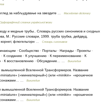
лов
двоглед за набљудување на ѕвездите …
Macedonian dictionary
Орфографічний словник української мови
 воду и медные трубы.. Словарь русских синонимов и сходных
а, М.: Русские словари, 1999. труба трубка, дейдвуд,
а, корнет, флюгельгорн …
Словарь синонимов
нающим · Сообщество · Порталы · Награды · Проекты ·
· К созданию · К улучшению · К переименованию · К
ию · К восстановлению · Обсуждение… …
Википедия
ли вымышленной Вселенной Трансформеров. Название
«miniature» («миниатюрный») (или «minikin» «крошечное
 персонажами… …
Википедия
ли вымышленной Вселенной Трансформеров. Название
«miniature» («миниатюрный») (или «minikin» «крошечное
 персонажами… …
Википедия