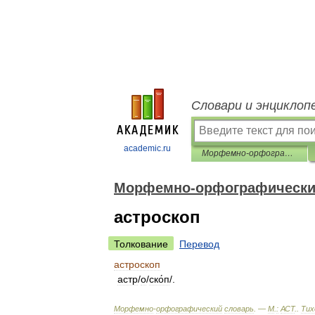
Словари и энциклоп
academic.ru
Морфемно-орфографический словарь
Морфемно-орфографически
астроскоп
Толкование
Перевод
астроскоп
астр
/
о
/
ско́п
/.
Морфемно
-
орфографический
словарь
. —
М
.
:
АСТ
.
.
Тих