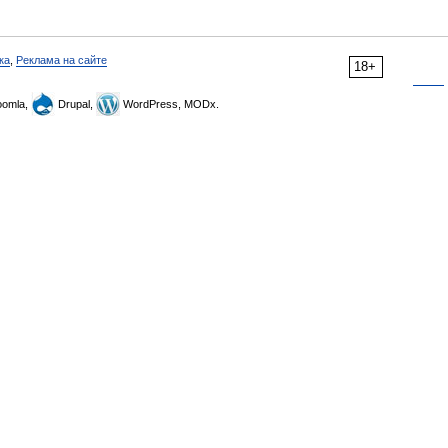
ка
,
Реклама на сайте
18+
omla,
Drupal,
WordPress, MODx.