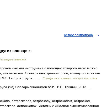
астроспектрограф
других словарях:
 словарь-справочник
Астрономический инструмент, с помощью которого легко можно
е, что телескоп. Словарь иностранных слов, вошедших в состав
ТРОСКОП астрон. труба… …
Словарь иностранных слов русского языка
 труба (93) Словарь синонимов ASIS. В.Н. Тришин. 2013 …
скопа, астроскопов, астроскопу, астроскопам, астроскоп,
строскопе, астроскопах (Источник: «Полная акцентуированная